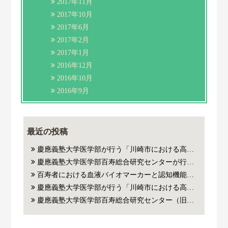
2017年11月
2017年10月
2017年6月
2017年2月
2017年1月
2016年12月
2016年10月
2016年9月
最近の投稿
慶應義塾大学医学部が行う「川崎市における高齢者の健康と暮らし方に関する学術調査」にご参加いただいた方
慶應義塾大学医学部百寿総合研究センターが行う百寿者・超百寿者研究にご参加いただいたご本人およびご家族の皆様の血液から抽出した遺伝子(DNA)やリボ核酸（RNA）を用いた医学系研究に対するご協力のお願い
百寿者における血液バイオマーカーと認知機能・死亡リスクの関連についての論文がJAMA Network Open誌に掲載されました。
慶應義塾大学医学部が行う「川崎市における高齢者の健康と暮らし方に関する学術調査」にご参加いただいた方
慶應義塾大学医学部百寿総合研究センター（旧老年内科）が行った百寿者・超百寿者研究にご参加いただいたご本人の血液老化指標（バイオマーカー）、遺伝子解析データを用いた医学系研究に対するご協力のお願い