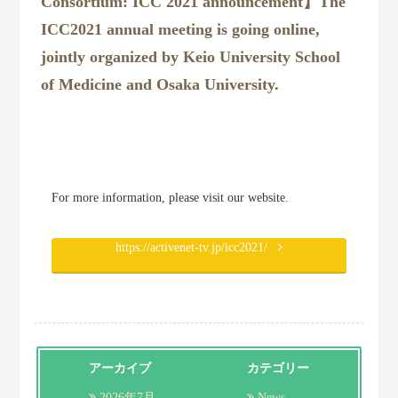
Consortium: ICC 2021 announcement】The
研究活動
ICC2021 annual meeting is going online,
jointly organized by Keio University School
共同研究
of Medicine and Osaka University.
研究成果
各種リンク
For more information, please visit our website.
https://activenet-tv.jp/icc2021/
アーカイブ
カテゴリー
2026年7月
News