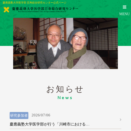
慶應義塾大学医学部 百寿総合研究センター公式ページ
MENU
お知らせ
TOP
News
センター概要
2026/07/06
研究参加者
慶應義塾大学医学部が行う「川崎市における…
研究活動