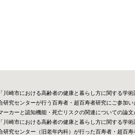
「川崎市における高齢者の健康と暮らし方に関する学術
・超百寿者研究にご参加いただいたご本人およびご家族の皆様の血液から抽出した遺伝子(DNA)やリボ核酸（
と認知機能・死亡リスクの関連についての論文がJAMA Netwo
「川崎市における高齢者の健康と暮らし方に関する学術
科）が行った百寿者・超百寿者研究にご参加いただいたご本人の血液老化指標（バイオマーカー）、遺伝子解