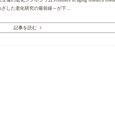
ンポジウム:Frontiers in aging research towar
健康長寿をめざした老化研究の最前線～が下…
記事を読む