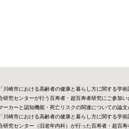
「川崎市における高齢者の健康と暮らし方に関する学術
・超百寿者研究にご参加いただいたご本人およびご家族の皆様の血液から抽出した遺伝子(DNA)やリボ核酸（
と認知機能・死亡リスクの関連についての論文がJAMA Netwo
「川崎市における高齢者の健康と暮らし方に関する学術
科）が行った百寿者・超百寿者研究にご参加いただいたご本人の血液老化指標（バイオマーカー）、遺伝子解