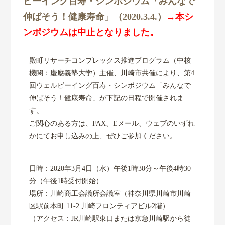
ビーイング百寿・シンポジウム「みんなで
TOP
伸ばそう！健康寿命」（2020.3.4.）
→本シ
センター概要
ンポジウムは中止となりました。
研究活動
殿町リサーチコンプレックス推進プログラム（中核
機関：慶應義塾大学）主催、川崎市共催により、第4
回ウェルビーイング百寿・シンポジウム「みんなで
共同研究
伸ばそう！健康寿命」が下記の日程で開催されま
す。
研究成果
ご関心のある方は、FAX、Eメール、ウェブのいずれ
かにてお申し込みの上、ぜひご参加ください。
各種リンク
日時：2020年3月4日（水）午後1時30分～午後4時30
分（午後1時受付開始）
場所：川崎商工会議所会議室（神奈川県川崎市川崎
区駅前本町 11-2 川崎フロンティアビル2階）
（アクセス：JR川崎駅東口または京急川崎駅から徒