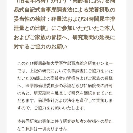
（旧老年内科）が行う「高齢者における簡
易式自記式食事歴調査法による栄養摂取の
研究活動
妥当性の検討：秤量法および24時間尿中排
泄量との比較」にご参加いただいたご本人
共同研究
およびご家族の皆様へ、研究期間の延長に
対するご協力のお願い
研究成果
このたび慶應義塾大学医学部百寿総合研究センター
各種リンク
では、上記の研究において食事調査にご協力をいた
だいた80歳以上の高齢者の皆様およびご家族の皆様
へ、医学部倫理委員会の承認ならびに病院長の許可
のもと、研究期間を延長して研究を継続させていた
だきます。倫理指針および法令を遵守して実施しま
すので、ご協力をお願いいたします。
本共同研究の実施に伴う研究参加者の皆様への新た
なご負担は一切ありません。