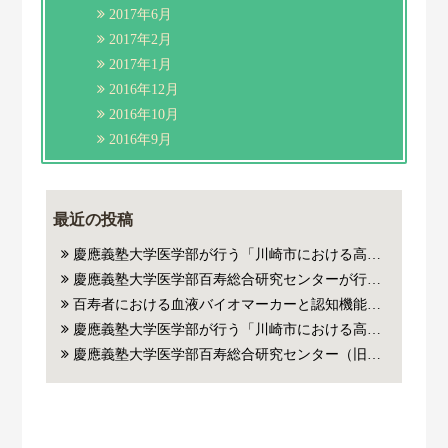
2017年6月
2017年2月
2017年1月
2016年12月
2016年10月
2016年9月
最近の投稿
慶應義塾大学医学部が行う「川崎市における高齢者の健康と暮らし方に関する学術調査」にご参加いただいた方
慶應義塾大学医学部百寿総合研究センターが行う百寿者・超百寿者研究にご参加いただいたご本人およびご家族の皆様の血液から抽出した遺伝子(DNA)やリボ核酸（RNA）を用いた医学系研究に対するご協力のお願い
百寿者における血液バイオマーカーと認知機能・死亡リスクの関連についての論文がJAMA Network Open誌に掲載されました。
慶應義塾大学医学部が行う「川崎市における高齢者の健康と暮らし方に関する学術調査」にご参加いただいた方
慶應義塾大学医学部百寿総合研究センター（旧老年内科）が行った百寿者・超百寿者研究にご参加いただいたご本人の血液老化指標（バイオマーカー）、遺伝子解析データを用いた医学系研究に対するご協力のお願い