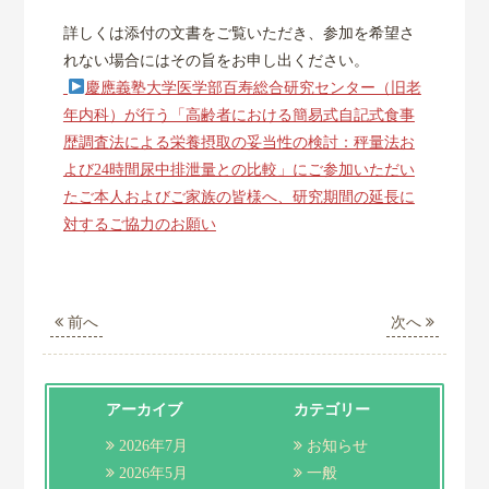
詳しくは添付の文書をご覧いただき、参加を希望さ
れない場合にはその旨をお申し出ください。
慶應義塾大学医学部百寿総合研究センター（旧老
年内科）が行う「高齢者における簡易式自記式食事
歴調査法による栄養摂取の妥当性の検討：秤量法お
よび24時間尿中排泄量との比較」にご参加いただい
たご本人およびご家族の皆様へ、研究期間の延長に
対するご協力のお願い
前へ
次へ
アーカイブ
カテゴリー
2026年7月
お知らせ
2026年5月
一般