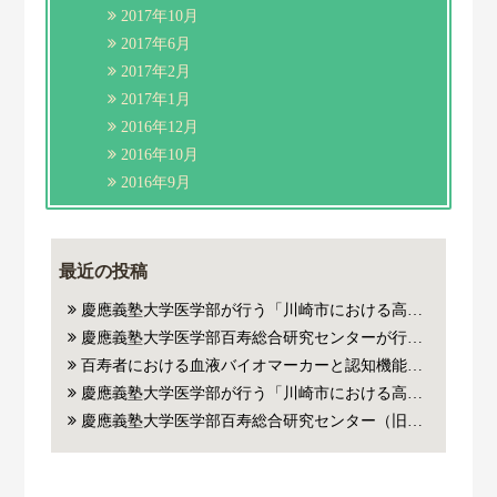
2017年10月
2017年6月
2017年2月
2017年1月
2016年12月
2016年10月
2016年9月
最近の投稿
慶應義塾大学医学部が行う「川崎市における高齢者の健康と暮らし方に関する学術調査」にご参加いただいた方
慶應義塾大学医学部百寿総合研究センターが行う百寿者・超百寿者研究にご参加いただいたご本人およびご家族の皆様の血液から抽出した遺伝子(DNA)やリボ核酸（RNA）を用いた医学系研究に対するご協力のお願い
百寿者における血液バイオマーカーと認知機能・死亡リスクの関連についての論文がJAMA Network Open誌に掲載されました。
慶應義塾大学医学部が行う「川崎市における高齢者の健康と暮らし方に関する学術調査」にご参加いただいた方
慶應義塾大学医学部百寿総合研究センター（旧老年内科）が行った百寿者・超百寿者研究にご参加いただいたご本人の血液老化指標（バイオマーカー）、遺伝子解析データを用いた医学系研究に対するご協力のお願い