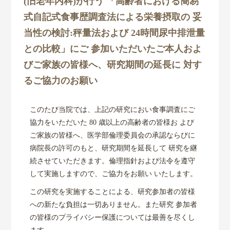
センター概要
(旧老年内科)が行う 「高齢者における簡易
式自記式食事歴調査法による栄養摂取の 妥
研究活動
当性の検討:秤量法および 24時間尿中排泄量
との比較」にご 参加いただいたご本人およ
共同研究
びご家族の皆様へ、研究期間の延長に 対す
るご協力のお願い
研究成果
このたび当院では、上記の研究におい食事調査にご
各種リンク
協力をいただいた 80 歳以上の高齢者の皆様お よび
ご家族の皆様へ、医学部倫理委員会の承認ならびに
病院長の許可のもと、研究期間を延長して 研究を継
続させていただきます。倫理指針および法令を遵守
して実施しますので、ご協力をお願い いたします。
この研究を実施することによる、研究参加者の皆様
への新たな負担は一切ありません。また研究 参加者
の皆様のプライバシー保護については最善を尽くし