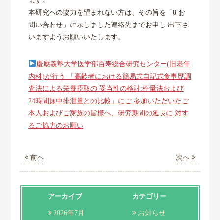
ます。
本研究への協力を望まれない方は、その旨を「8 お
問い合わせ」に示しました連絡先までお申し 出下さ
いますようお願いいたします。
慶應義塾大学医学部百寿総合研究センター(旧老年
内科)が行う 「高齢者における簡易式自記式食事歴調
査法による栄養摂取の 妥当性の検討:秤量法および
24時間尿中排泄量との比較」にご 参加いただいたご
本人およびご家族の皆様へ、研究期間の延長に 対す
るご協力のお願い
前へ
次へ
アーカイブ
カテゴリー
2026年7月
お知らせ