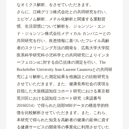
なオミクス解析、をさせていただきます。
さらに、江崎グリコ株式会社との共同研究を行い、
エピゲノム解析、メチル化解析と関連する運動習
慣、生活習慣について解析を、ジョンソン・エン
ド・ジョンソン株式会社メディカル カンパニーとの
共同研究を行い、疾患情報に基づいたフレイル高齢
者のスクリーニング方法の開発を、広島大学大学院
医系科学研究科小児科学との共同研究によりインタ
ーフェロンαに対する自己抗体の測定を行い、The
Rockefeller University Jean-Laurent Casanovaとの共同研
究により解析した測定結果を他施設との比較研究を
させていただきます。また、健康長寿社会の実現を
目指した大規模認知症コホート研究における東京都
荒川区における認知症コホート研究（承認番号
20160214）で得られた頭部MRIデータの構造学的特
徴を比較解析させていただきます。また、これら、
本研究で得られた知見を高齢者の健康の延伸に資す
る健康サービスの開発等の事業化に利用させていた