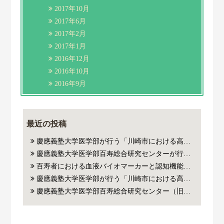
2017年10月
2017年6月
2017年2月
2017年1月
2016年12月
2016年10月
2016年9月
最近の投稿
慶應義塾大学医学部が行う「川崎市における高齢者の健康と暮らし方に関する学術調査」にご参加いただいた方
慶應義塾大学医学部百寿総合研究センターが行う百寿者・超百寿者研究にご参加いただいたご本人およびご家族の皆様の血液から抽出した遺伝子(DNA)やリボ核酸（RNA）を用いた医学系研究に対するご協力のお願い
百寿者における血液バイオマーカーと認知機能・死亡リスクの関連についての論文がJAMA Network Open誌に掲載されました。
慶應義塾大学医学部が行う「川崎市における高齢者の健康と暮らし方に関する学術調査」にご参加いただいた方
慶應義塾大学医学部百寿総合研究センター（旧老年内科）が行った百寿者・超百寿者研究にご参加いただいたご本人の血液老化指標（バイオマーカー）、遺伝子解析データを用いた医学系研究に対するご協力のお願い