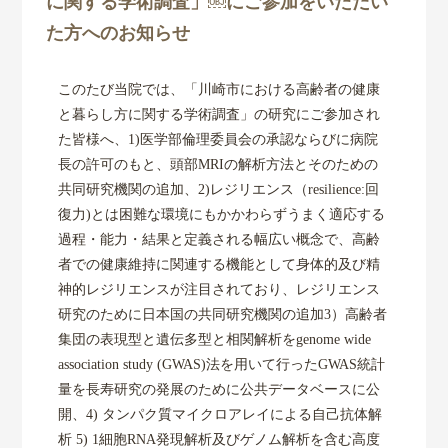
に関する学術調査」￼にご参加をいただい
た方へのお知らせ
センター概要
このたび当院では、「川崎市における高齢者の健康
研究活動
と暮らし方に関する学術調査」の研究にご参加され
た皆様へ、1)医学部倫理委員会の承認ならびに病院
共同研究
長の許可のもと、頭部MRIの解析方法とそのための
共同研究機関の追加、2)レジリエンス（resilience:回
復力)とは困難な環境にもかかわらずうまく適応する
研究成果
過程・能力・結果と定義される幅広い概念で、高齢
者での健康維持に関連する機能として身体的及び精
各種リンク
神的レジリエンスが注目されており、レジリエンス
研究のために日本国の共同研究機関の追加3）高齢者
集団の表現型と遺伝多型と相関解析をgenome wide
association study (GWAS)法を用いて行ったGWAS統計
量を長寿研究の発展のために公共データベースに公
開、4) タンパク質マイクロアレイによる自己抗体解
析 5) 1細胞RNA発現解析及びゲノム解析を含む高度