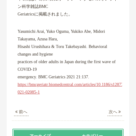
ン科学雑誌BMC
Geriatricsに掲載されました。
Yasumichi Arai, Yuko Oguma, Yukiko Abe, Midori
Takayama, Azusa Hara,
Hisashi Urushihara & Toru Takebayashi. Behavioral
changes and hygiene
practices of older adults in Japan during the first wave of
COVID-19
emergency. BMC Geriatrics 2021 21:137.
https://bmcgeriatr.biomedcentral.com/articles/10.1186/s12877-
021-02085-1
前へ
次へ