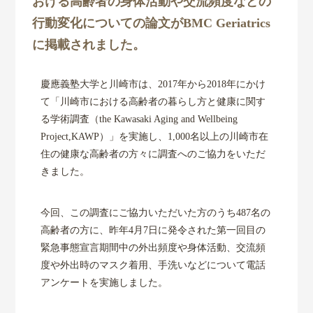
おける高齢者の身体活動や交流頻度などの
行動変化についての論文がBMC Geriatrics
センター概要
に掲載されました。
研究活動
慶應義塾大学と川崎市は、2017年から2018年にかけ
て「川崎市における高齢者の暮らし方と健康に関す
共同研究
る学術調査（the Kawasaki Aging and Wellbeing
Project,KAWP）」を実施し、1,000名以上の川崎市在
研究成果
住の健康な高齢者の方々に調査へのご協力をいただ
きました。
各種リンク
今回、この調査にご協力いただいた方のうち487名の
高齢者の方に、昨年4月7日に発令された第一回目の
緊急事態宣言期間中の外出頻度や身体活動、交流頻
度や外出時のマスク着用、手洗いなどについて電話
アンケートを実施しました。