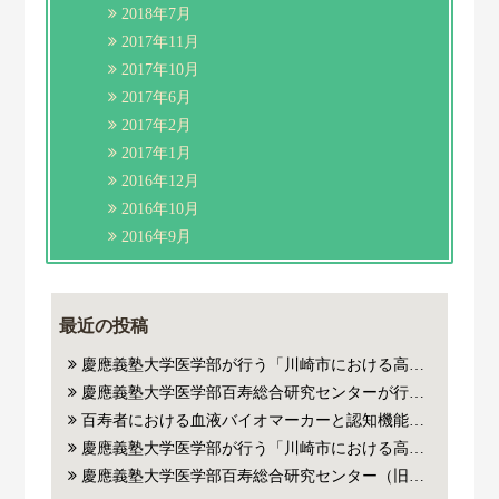
2018年7月
2017年11月
2017年10月
2017年6月
2017年2月
2017年1月
2016年12月
2016年10月
2016年9月
最近の投稿
慶應義塾大学医学部が行う「川崎市における高齢者の健康と暮らし方に関する学術調査」にご参加いただいた方
慶應義塾大学医学部百寿総合研究センターが行う百寿者・超百寿者研究にご参加いただいたご本人およびご家族の皆様の血液から抽出した遺伝子(DNA)やリボ核酸（RNA）を用いた医学系研究に対するご協力のお願い
百寿者における血液バイオマーカーと認知機能・死亡リスクの関連についての論文がJAMA Network Open誌に掲載されました。
慶應義塾大学医学部が行う「川崎市における高齢者の健康と暮らし方に関する学術調査」にご参加いただいた方
慶應義塾大学医学部百寿総合研究センター（旧老年内科）が行った百寿者・超百寿者研究にご参加いただいたご本人の血液老化指標（バイオマーカー）、遺伝子解析データを用いた医学系研究に対するご協力のお願い